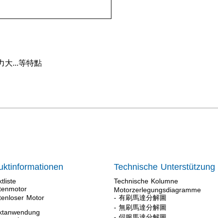
...等特點
uktinformationen
Technische Unterstützung
tliste
Technische Kolumne
stenmotor
Motorzerlegungsdiagramme
tenloser Motor
- 有刷馬達分解圖
- 無刷馬達分解圖
ktanwendung
- 伺服馬達分解圖