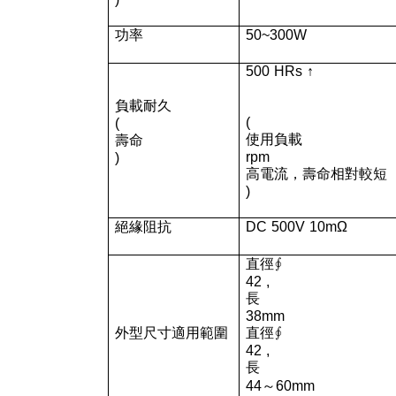
功率
50~300W
500 HRs ↑
負載耐久
(
(
使用負載
壽命
rpm
)
高電流，壽命相對較短
)
絕緣阻抗
DC 500V 10mΩ
直徑∮
42 ,
長
38mm
外型尺寸適用範圍
直徑∮
42 ,
長
44～60mm