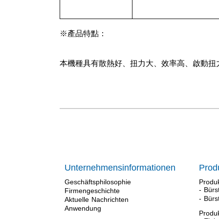
※產品特點：
本機種具有散熱好、扭力大、效率高、啟動扭力大
Unternehmensinformationen
Prod
Geschäftsphilosophie
Produk
- Bür
Firmengeschichte
- Bürs
Aktuelle Nachrichten
Anwendung
Produ